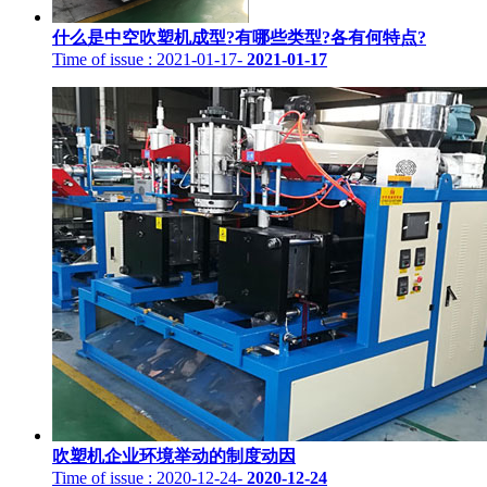
什么是中空吹塑机成型?有哪些类型?各有何特点?
Time of issue
: 2021-01-17
-
2021-01-17
吹塑机企业环境举动的制度动因
Time of issue
: 2020-12-24
-
2020-12-24