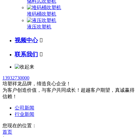
储料式吹塑机
堆码桶吹塑机
液压吹塑机
视频中心

联系我们

13932730000
培塑祥龙品牌，缔造良心企业！
为客户创造价值，与客户共同成长！超越客户期望，真诚赢得
信赖！
公司新闻
行业新闻
您现在的位置：
首页