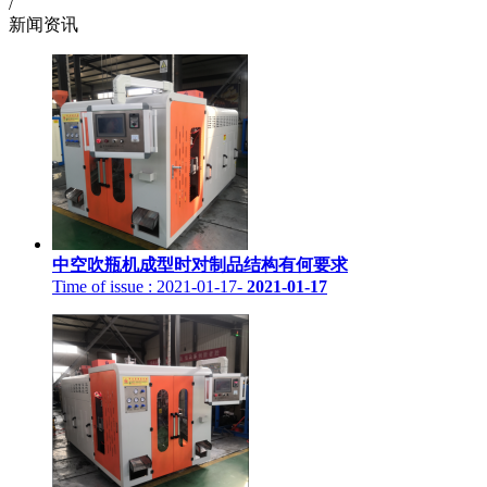
/
新闻资讯
中空吹瓶机成型时对制品结构有何要求
Time of issue
: 2021-01-17
-
2021-01-17